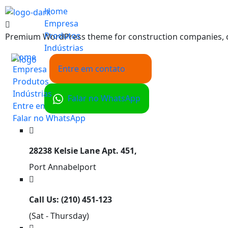
Home
Empresa
Produtos
Premium WordPress theme for construction companies, cont
Indústrias
Home
Entre em contato
Empresa
Produtos
Indústrias
Falar no WhatsApp
Entre em contato
Falar no WhatsApp
28238 Kelsie Lane Apt. 451,
Port Annabelport
Call Us: (210) 451-123
(Sat - Thursday)