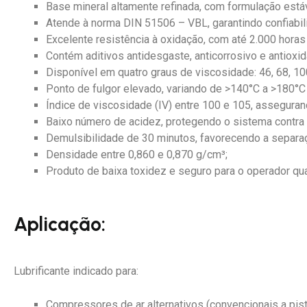
Base mineral altamente refinada, com formulação estáv
Atende à norma DIN 51506 – VBL, garantindo confiabil
Excelente resistência à oxidação, com até 2.000 horas 
Contém aditivos antidesgaste, anticorrosivo e antioxid
Disponível em quatro graus de viscosidade: 46, 68, 10
Ponto de fulgor elevado, variando de >140°C a >180°C
Índice de viscosidade (IV) entre 100 e 105, asseguran
Baixo número de acidez, protegendo o sistema contra
Demulsibilidade de 30 minutos, favorecendo a separa
Densidade entre 0,860 e 0,870 g/cm³;
Produto de baixa toxidez e seguro para o operador q
Aplicação:
Lubrificante indicado para:
Compressores de ar alternativos (convencionais a pist