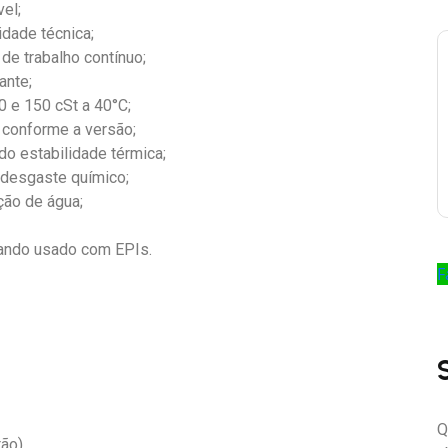
el;
idade técnica;
de trabalho contínuo;
ante;
0 e 150 cSt a 40°C;
 conforme a versão;
do estabilidade térmica;
 desgaste químico;
ção de água;
uando usado com EPIs.
F
Q
ão).