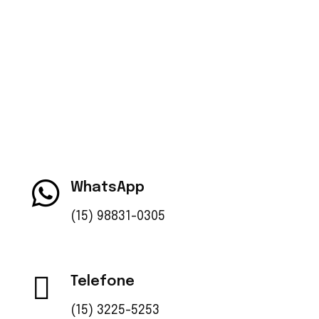
Com tradição e inovação, a Ecolub Química
desenvolve lubrificantes e especialidades
químicas de alta qualidade, garantindo confiança
e sustentabilidade no setor.
WhatsApp
(15) 98831-0305
Telefone
(15) 3225-5253