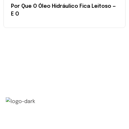
Por Que O Óleo Hidráulico Fica Leitoso —
E O
Com tradição e inovação, a Ecolub Química