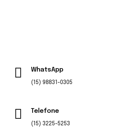
desenvolve lubrificantes e especialidades
químicas de alta qualidade, garantindo confiança
e sustentabilidade no setor.
WhatsApp
(15) 98831-0305
Telefone
(15) 3225-5253