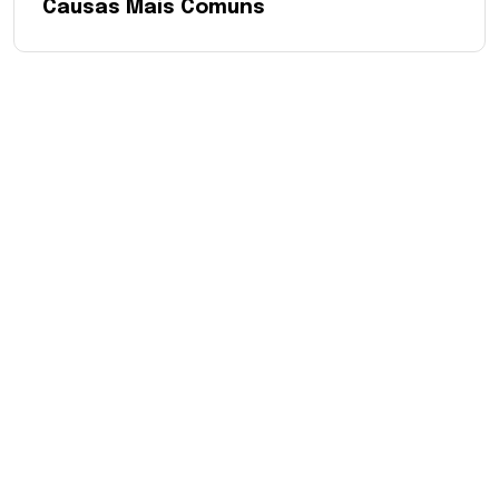
Causas Mais Comuns
Com tradição e inovação, a Ecolub Química
desenvolve lubrificantes e especialidades
químicas de alta qualidade, garantindo confiança