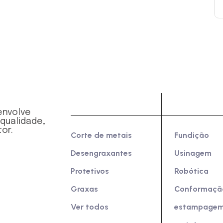
Produtos
Indústri
envolve
 qualidade,
or.
Corte de metais
Fundição
Desengraxantes
Usinagem
Protetivos
Robótica
Graxas
Conformaçã
Ver todos
estampagem