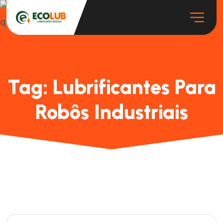
Tag:
Lubrificantes Para
Robôs Industriais