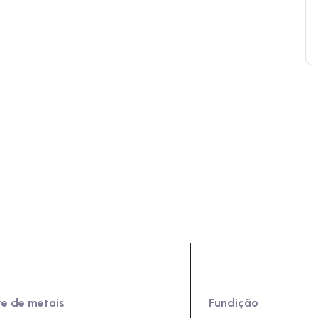
odutos
Indústrias
te de metais
Fundição