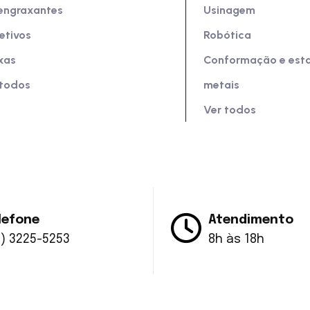
engraxantes
Usinagem
etivos
Robótica
xas
Conformação e es
 todos
metais
Ver todos
lefone
Atendimento
5) 3225-5253
8h às 18h
 Ecolub Química. Todos os direitos reservados. Criado po