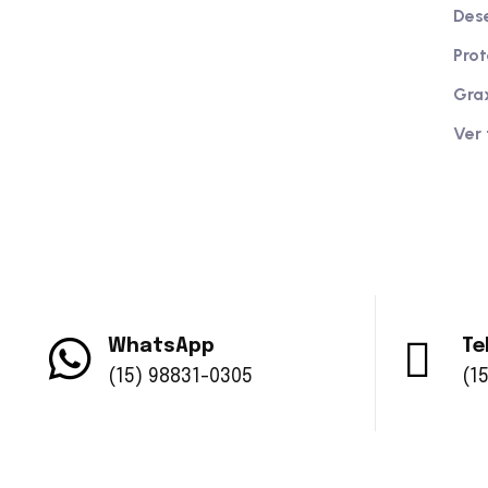
Des
Química desenvolve lubrificantes e
especialidades químicas de alta
Prot
qualidade, garantindo confiança e
Gra
sustentabilidade no setor.
Ver
WhatsApp
Te
(15) 98831-0305
(1
© 2025.