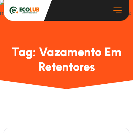
Tag:
Vazamento Em
Retentores