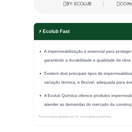
BY: ECOLUB
COMM
⚡ Ecolub Fast
A impermeabilização é essencial para proteger
garantindo a durabilidade e qualidade da obra.
Existem dois principais tipos de impermeabiliza
variação térmica, e flexível, adequada para á
A Ecolub Química oferece produtos impermeabi
atender as demandas do mercado da construção
Pontos-chave gerados por IA, com edição jornalística.