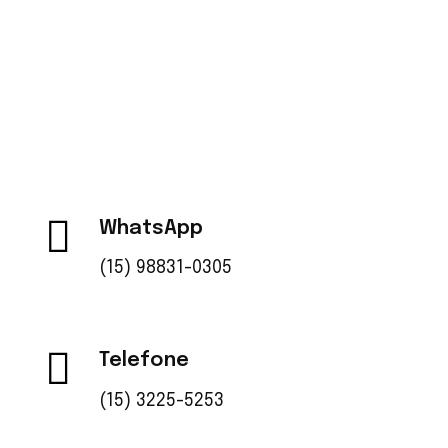
desenvolve lubrificantes e especialidades
químicas de alta qualidade, garantindo confiança
e sustentabilidade no setor.
WhatsApp
(15) 98831-0305
Telefone
(15) 3225-5253