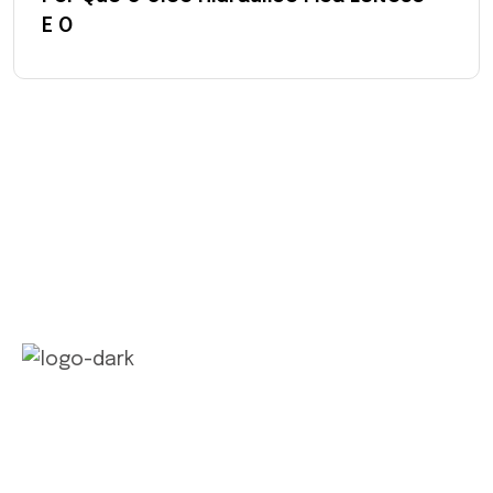
E O
Com tradição e inovação, a Ecolub Química
desenvolve lubrificantes e especialidades